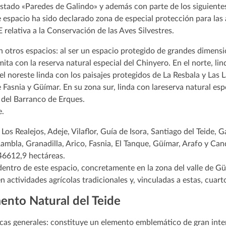
stado «Paredes de Galindo» y además con parte de los siguientes 
 espacio ha sido declarado zona de especial protección para las 
relativa a la Conservación de las Aves Silvestres.
n otros espacios: al ser un espacio protegido de grandes dimens
mita con la reserva natural especial del Chinyero. En el norte, l
 el noreste linda con los paisajes protegidos de La Resbala y La
Fasnia y Güímar. En su zona sur, linda con lareserva natural espe
l del Barranco de Erques.
e.
Los Realejos, Adeje, Vilaflor, Guía de Isora, Santiago del Teide,
ambla, Granadilla, Arico, Fasnia, El Tanque, Güímar, Arafo y Cand
 46612,9 hectáreas.
dentro de este espacio, concretamente en la zona del valle de G
 actividades agrícolas tradicionales y, vinculadas a estas, cuar
nto Natural del Teide
icas generales: constituye un elemento emblemático de gran inter