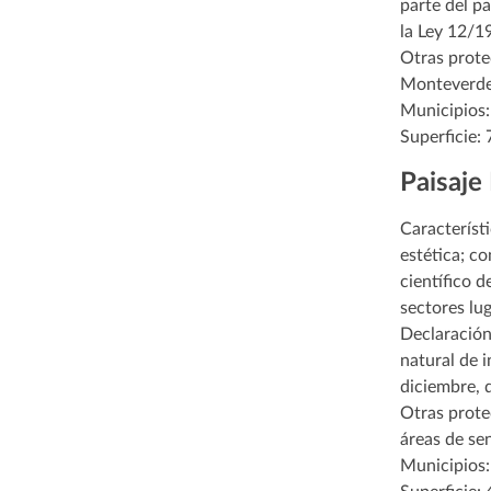
parte del pa
la Ley 12/1
Otras prote
Monteverde»,
Municipios:
Superficie: 
Paisaje
Característi
estética; c
científico 
sectores lug
Declaración
natural de i
diciembre, 
Otras prote
áreas de sen
Municipios: