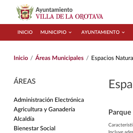
Pasar al contenido principal
INICIO
MUNICIPIO
AYUNTAMIENTO
Inicio
Áreas Municipales
Espacios Natura
ÁREAS
Espa
Administración Electrónica
Agricultura y Ganadería
Parque 
Alcaldía
Característ
Bienestar Social
Incluye ade