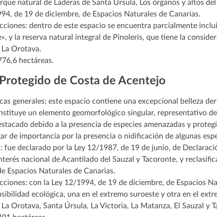
rque natural de Laderas de Santa Úrsula, Los órganos y altos del 
994, de 19 de diciembre, de Espacios Naturales de Canarias.
cciones: dentro de este espacio se encuentra parcialmente inclui
 y la reserva natural integral de Pinoleris, que tiene la conside
 La Orotava.
776,6 hectáreas.
 Protegido de Costa de Acentejo
cas generales: este espacio contiene una excepcional belleza der
onstituye un elemento geomorfológico singular, representativo de 
destacado debido a la presencia de especies amenazadas y protegi
ar de importancia por la presencia o nidificación de algunas espe
: fue declarado por la Ley 12/1987, de 19 de junio, de Declarac
nterés nacional de Acantilado del Sauzal y Tacoronte, y reclasifi
de Espacios Naturales de Canarias.
cciones: con la Ley 12/1994, de 19 de diciembre, de Espacios Na
sibilidad ecológica, una en el extremo suroeste y otra en el ext
 La Orotava, Santa Úrsula, La Victoria, La Matanza, El Sauzal y T