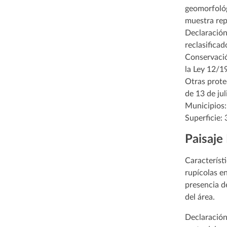
geomorfológ
muestra repr
Declaración
reclasifica
Conservación
la Ley 12/1
Otras prote
de 13 de ju
Municipios: 
Superficie:
Paisaje
Característ
rupícolas e
presencia d
del área.
Declaración