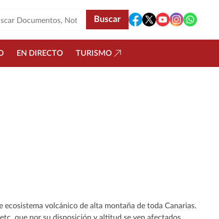
O
EN DIRECTO
TURISMO
 de ecosistema volcánico de alta montaña de toda Canarias.
tc. que por su disposición y altitud se ven afectados