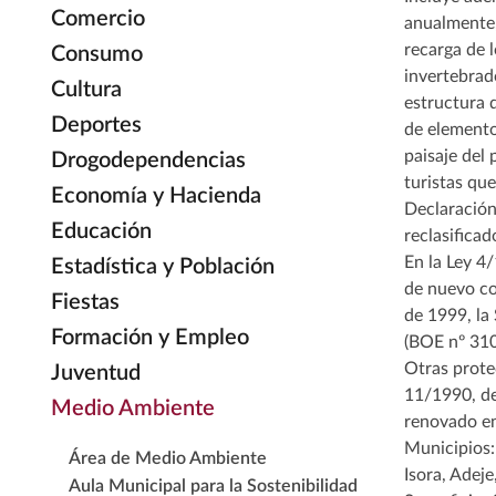
Comercio
anualmente,
recarga de l
Consumo
invertebrad
Cultura
estructura 
Deportes
de elementos
paisaje del
Drogodependencias
turistas que
Economía y Hacienda
Declaración
Educación
reclasifica
En la Ley 4/
Estadística y Población
de nuevo co
Fiestas
de 1999, la
Formación y Empleo
(BOE nº 310
Otras protec
Juventud
11/1990, de
Medio Ambiente
renovado en
Municipios:
Área de Medio Ambiente
Isora, Adeje
Aula Municipal para la Sostenibilidad