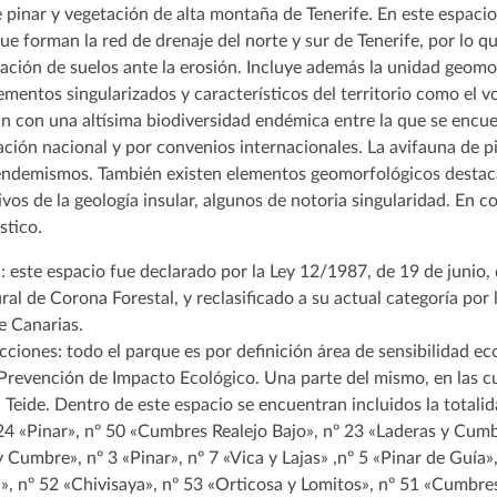
 pinar y vegetación de alta montaña de Tenerife. En este espacio
ue forman la red de drenaje del norte y sur de Tenerife, por lo q
vación de suelos ante la erosión. Incluye además la unidad geomor
mentos singularizados y característicos del territorio como el vo
an con una altísima biodiversidad endémica entre la que se enc
lación nacional y por convenios internacionales. La avifauna de p
endemismos. También existen elementos geomorfológicos destacado
vos de la geología insular, algunos de notoria singularidad. En 
stico.
: este espacio fue declarado por la Ley 12/1987, de 19 de junio
ral de Corona Forestal, y reclasificado a su actual categoría por
e Canarias.
ciones: todo el parque es por definición área de sensibilidad ec
e Prevención de Impacto Ecológico. Una parte del mismo, en las c
 Teide. Dentro de este espacio se encuentran incluidos la totalid
 24 «Pinar», nº 50 «Cumbres Realejo Bajo», nº 23 «Laderas y Cumb
 Cumbre», nº 3 «Pinar», nº 7 «Vica y Lajas» ,nº 5 «Pinar de Guía
», nº 52 «Chivisaya», nº 53 «Orticosa y Lomitos», nº 51 «Cumbre