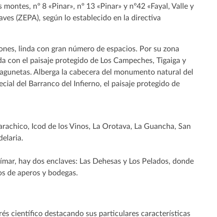
montes, nº 8 «Pinar», nº 13 «Pinar» y nº42 «Fayal, Valle y
aves (ZEPA), según lo establecido en la directiva
iones, linda con gran número de espacios. Por su zona
inda con el paisaje protegido de Los Campeches, Tigaiga y
s Lagunetas. Alberga la cabecera del monumento natural del
cial del Barranco del Infierno, el paisaje protegido de
 Garachico, Icod de los Vinos, La Orotava, La Guancha, San
elaria.
üímar, hay dos enclaves: Las Dehesas y Los Pelados, donde
tos de aperos y bodegas.
és científico destacando sus particulares características