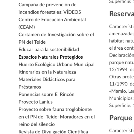
Superficie:
Campaña de prevención de
incendios forestales: VÍDEOS
Reserva
Centro de Educación Ambiental
Característ
(CEAM)
amenazadas 
Certamen de Investigación sobre el
hábitat nat
PN del Teide
el área cont
Educar para la sostenibilidad
Declaración
Espacios Naturales Protegidos
parque natur
Huerto Ecológico Urbano Municipal
12/1994, de
Itinerarios en la Naturaleza
Otras protec
Materiales Didácticos para
11/1990, de
Préstamos
«Mamio, Le
Ponencias sobre El Rincón
Municipios:
Proyecto Lanius
Superficie: 
Proyecto sobre fauna troglobionte
en el PN del Teide: Moradores en el
Parque 
reino del silencio
Característ
Revista de Divulgación Científica