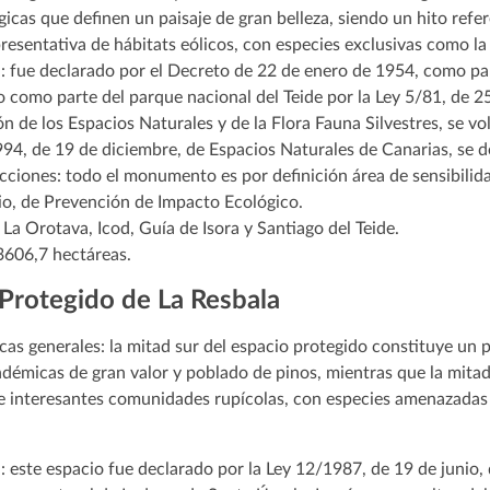
icas que definen un paisaje de gran belleza, siendo un hito refe
esentativa de hábitats eólicos, con especies exclusivas como la v
: fue declarado por el Decreto de 22 de enero de 1954, como par
do como parte del parque nacional del Teide por la Ley 5/81, de 
 de los Espacios Naturales y de la Flora Fauna Silvestres, se vol
994, de 19 de diciembre, de Espacios Naturales de Canarias, s
cciones: todo el monumento es por definición área de sensibilida
lio, de Prevención de Impacto Ecológico.
La Orotava, Icod, Guía de Isora y Santiago del Teide.
 3606,7 hectáreas.
 Protegido de La Resbala
icas generales: la mitad sur del espacio protegido constituye un
ndémicas de gran valor y poblado de pinos, mientras que la mitad
e interesantes comunidades rupícolas, con especies amenazadas y 
: este espacio fue declarado por la Ley 12/1987, de 19 de junio