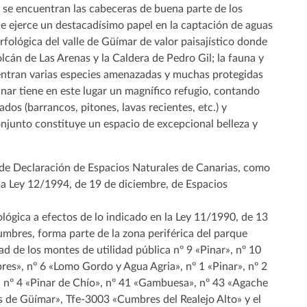
 se encuentran las cabeceras de buena parte de los
ue ejerce un destacadísimo papel en la captación de aguas
fológica del valle de Güímar de valor paisajístico donde
lcán de Las Arenas y la Caldera de Pedro Gil; la fauna y
uentran varias especies amenazadas y muchas protegidas
inar tiene en este lugar un magnífico refugio, contando
s (barrancos, pitones, lavas recientes, etc.) y
conjunto constituye un espacio de excepcional belleza y
, de Declaración de Espacios Naturales de Canarias, como
 la Ley 12/1994, de 19 de diciembre, de Espacios
ológica a efectos de lo indicado en la Ley 11/1990, de 13
umbres, forma parte de la zona periférica del parque
ad de los montes de utilidad pública nº 9 «Pinar», nº 10
res», nº 6 «Lomo Gordo y Agua Agria», nº 1 «Pinar», nº 2
», nº 4 «Pinar de Chío», nº 41 «Gambuesa», nº 43 «Agache
s de Güímar», Tfe-3003 «Cumbres del Realejo Alto» y el