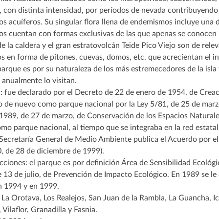
 con distinta intensidad, por períodos de nevada contribuyendo
os acuíferos. Su singular flora llena de endemismos incluye una d
os cuentan con formas exclusivas de las que apenas se conocen
de la caldera y el gran estratovolcán Teide Pico Viejo son de rel
 en forma de pitones, cuevas, domos, etc. que acrecientan el inte
 parque es por su naturaleza de los más estremecedores de la isla
 anualmente lo visitan.
: fue declarado por el Decreto de 22 de enero de 1954, de Creac
do de nuevo como parque nacional por la Ley 5/81, de 25 de marz
1989, de 27 de marzo, de Conservación de los Espacios Naturales y
mo parque nacional, al tiempo que se integraba en la red estata
 Secretaría General de Medio Ambiente publica el Acuerdo por el 
, de 28 de diciembre de 1999).
ciones: el parque es por definición Área de Sensibilidad Ecológic
 13 de julio, de Prevención de Impacto Ecológico. En 1989 se le
 1994 y en 1999.
 La Orotava, Los Realejos, San Juan de la Rambla, La Guancha, Ic
, Vilaflor, Granadilla y Fasnia.