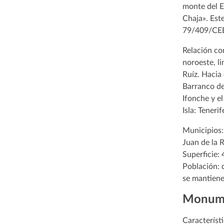
monte del E
Chaja». Este
79/409/CEE 
Relación co
noroeste, li
Ruíz. Hacia
Barranco de 
Ifonche y e
Isla: Tenerif
Municipios: 
Juan de la R
Superficie:
Población: 
se mantienen
Monume
Característ