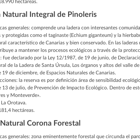
 18.990 hectáreas.
 Natural Integral de Pinoleris
icas generales: comprende una ladera con interesantes comunidad
y protegidas como el taginaste (Echium giganteum) y la hierbab
ural característico de Canarias y bien conservado. En las laderas
ribuye a mantener los procesos ecológicos a través de la protecc
: fue declarado por la Ley 12/1987, de 19 de junio, de Declarac
al de la Ladera de Santa Úrsula, Los órganos y altos del valle de 
 19 de diciembre, de Espacios Naturales de Canarias.
ciones: la reserva es por definición área de sensibilidad ecológi
 13 de julio, de Prevención de Impacto Ecológico. Dentro de est
res y Monteverde».
 La Orotava.
181,4 hectáreas.
Natural Corona Forestal
icas generales: zona eminentemente forestal que circunda el parq