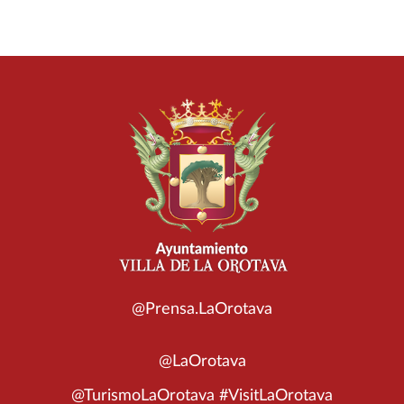
@Prensa.LaOrotava
@LaOrotava
@TurismoLaOrotava #VisitLaOrotava