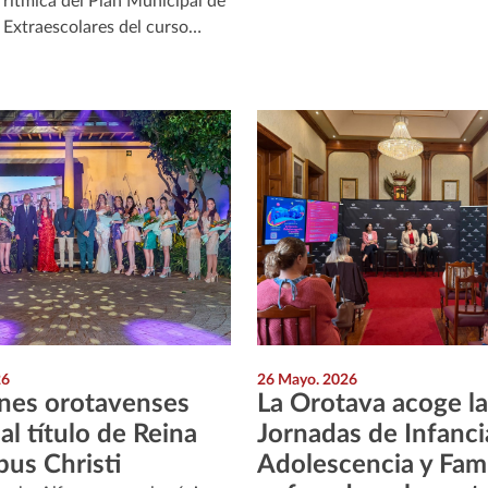
 rítmica del Plan Municipal de
 Extraescolares del curso…
26
26 Mayo. 2026
nes orotavenses
La Orotava acoge la
al título de Reina
Jornadas de Infanci
pus Christi
Adolescencia y Fami