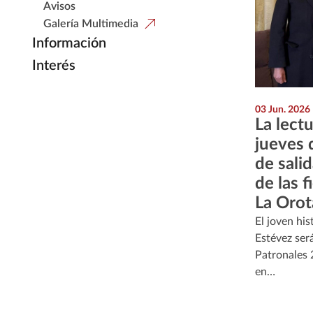
Avisos
Galería Multimedia
Información
Interés
03 Jun. 2026
La lect
jueves 
de salid
de las f
La Orot
El joven his
Estévez será
Patronales 
en…