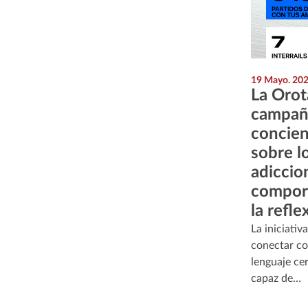
19 Mayo. 20
La Orot
campaña
concien
sobre lo
adiccio
compor
la refle
La iniciativ
conectar co
lenguaje ce
capaz de…