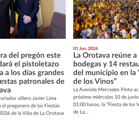
01 Jun. 2026
ura del pregón este
La Orotava reúne a
dará el pistoletazo
bodegas y 14 resta
a a los días grandes
del municipio en la 
iestas patronales de
de los Vinos”
ava
La Avenida Mercedes Pinto ac
próximo miércoles 10 de junio
toriador villero Javier Lima
01:00 horas, la “Fiesta de los 
 el pregonero de las Fiestas
de La…
2026 de la Villa de La Orotava