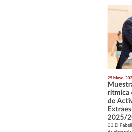
29 Mayo. 20
Muestra
rítmica
de Acti
Extraes
2025/2
🤸‍♀️ El Pab