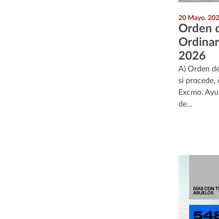
20 Mayo. 20
Orden d
Ordina
2026
A) Orden de
si procede, 
Excmo. Ayun
de…