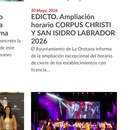
20 Mayo. 2026
o
EDICTO. Ampliación
a
horario CORPUS CHRISTI
oma
Y SAN ISIDRO LABRADOR
2026
concreto la
de este
El Ayuntamiento de La Orotava informa
 nuevo
de la ampliación excepcional del horario
de cierre de los establecimientos con
licencia…