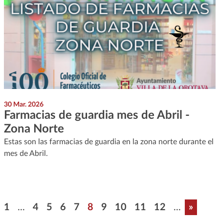
30 Mar. 2026
Farmacias de guardia mes de Abril -
Zona Norte
Estas son las farmacias de guardia en la zona norte durante el
mes de Abril.
Paginación
Primera página
Página
Página
Página
Página
Página
Página
Página
Página
Página
Última
1
...
4
5
6
7
8
9
10
11
12
...
»