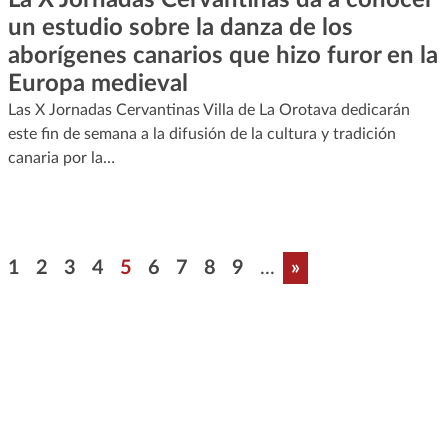
un estudio sobre la danza de los
aborígenes canarios que hizo furor en la
Europa medieval
Las X Jornadas Cervantinas Villa de La Orotava dedicarán
este fin de semana a la difusión de la cultura y tradición
canaria por la…
Paginación
Página
Página
Página
Página
Página
Página
Página
Página
Página
Última página
1
2
3
4
5
6
7
8
9
...
»