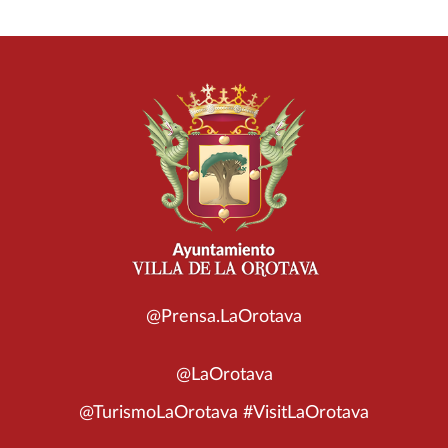
@Prensa.LaOrotava
@LaOrotava
@TurismoLaOrotava #VisitLaOrotava