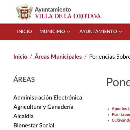
Pasar al contenido principal
INICIO
MUNICIPIO
AYUNTAMIENTO
Inicio
Áreas Municipales
Ponencias Sobre
ÁREAS
Pone
Administración Electrónica
Agricultura y Ganadería
Apuntes J
Plan Espec
Alcaldía
Cultivando
Bienestar Social