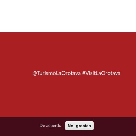
@TurismoLaOrotava #VisitLaOrotava
No, gracias
De acuerdo
ÍTICA DE PRIVACIDAD
POLÍTICA DE COOKIES
MAPA DEL SITIO