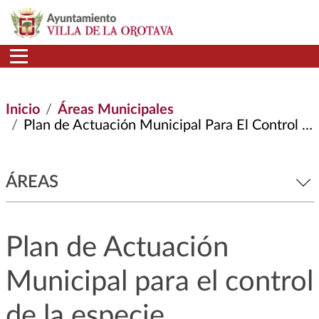
Pasar al contenido principal
Inicio
Áreas Municipales
Plan de Actuación Municipal Para El Control de La Especie Pennisetum Setaceum (rabo de Gato)
ÁREAS
Plan de Actuación
Municipal para el control
de la especie