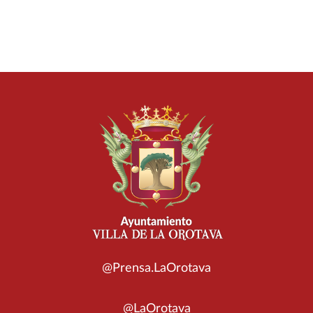
@Prensa.LaOrotava
@LaOrotava