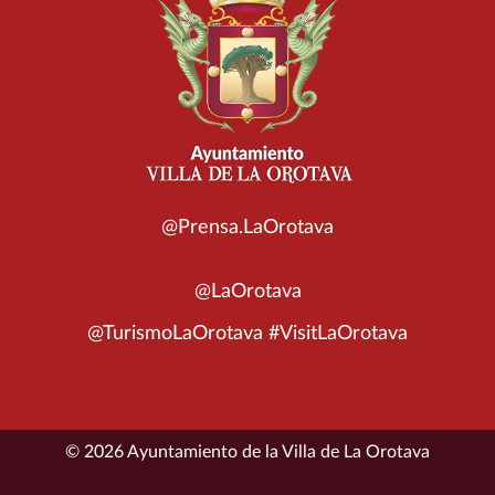
@Prensa.LaOrotava
@LaOrotava
@TurismoLaOrotava #VisitLaOrotava
© 2026 Ayuntamiento de la Villa de La Orotava